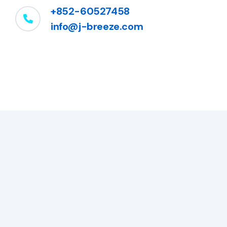
+852-60527458
info@j-breeze.com