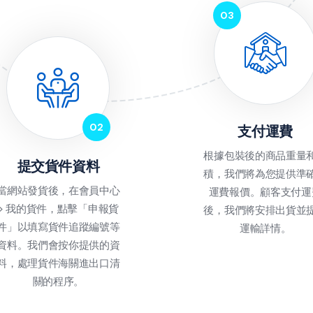
支付運費
根據包裝後的商品重量
提交貨件資料
積，我們將為您提供準
當網站發貨後，在會員中心
運費報價。顧客支付運
> 我的貨件，點擊「申報貨
後，我們將安排出貨並
件」以填寫貨件追蹤編號等
運輸詳情。
資料。我們會按你提供的資
料，處理貨件海關進出口清
關的程序。