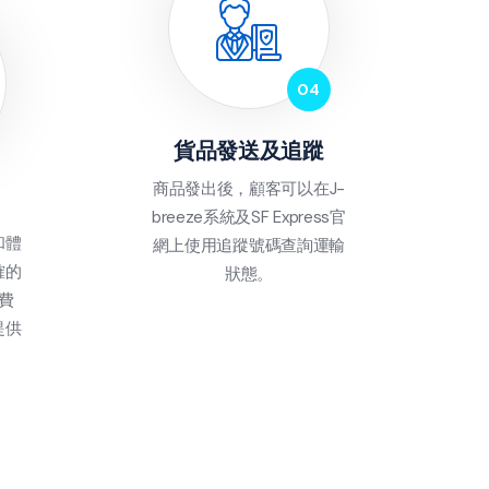
貨品發送及追蹤
商品發出後，顧客可以在J-
breeze系統及SF Express官
和體
網上使用追蹤號碼查詢運輸
確的
狀態。
費
提供