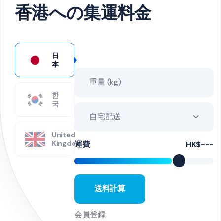
香港への集運料金
日
本
한
국
自宅配送
United
Kingdom
運費
HK$---
送料計算
会員登録