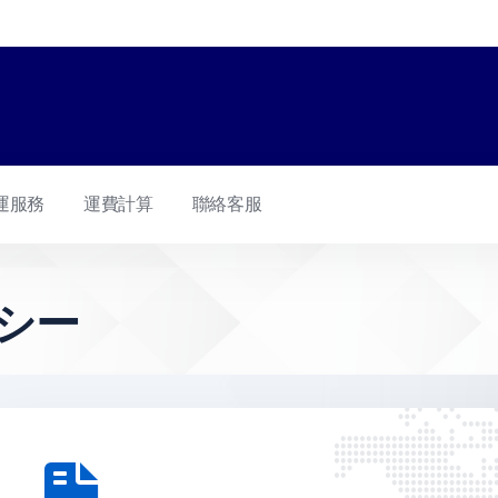
運服務
運費計算
聯絡客服
シー