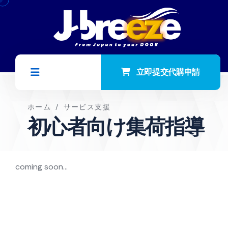
立即提交代購申請
ホーム
/
サービス支援
初心者向け集荷指導
coming soon...